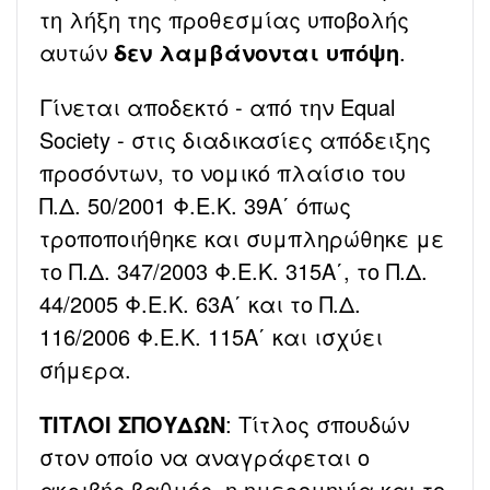
τη λήξη της προθεσμίας υποβολής
αυτών
δεν λαμβάνονται υπόψη
.
Γίνεται αποδεκτό - από την Equal
Society - στις διαδικασίες απόδειξης
προσόντων, το νομικό πλαίσιο του
Π.Δ. 50/2001 Φ.Ε.Κ. 39Α΄ όπως
τροποποιήθηκε και συμπληρώθηκε με
το Π.Δ. 347/2003 Φ.Ε.Κ. 315Α΄, το Π.Δ.
44/2005 Φ.Ε.Κ. 63Α΄ και το Π.Δ.
116/2006 Φ.Ε.Κ. 115Α΄ και ισχύει
σήμερα.
ΤΙΤΛΟΙ ΣΠΟΥΔΩΝ
: Τίτλος σπουδών
στον οποίο να αναγράφεται ο
ακριβής βαθμός, η ημερομηνία και το