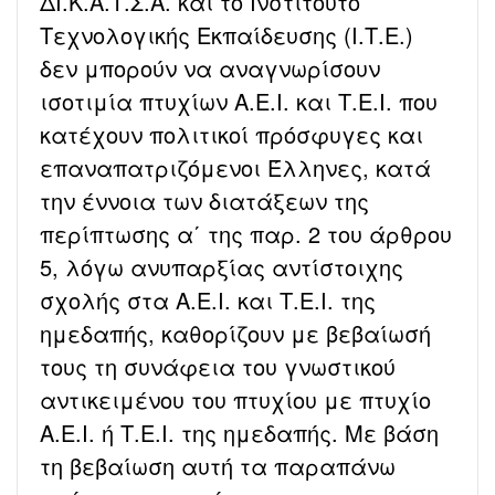
ΔΙ.Κ.Α.Τ.Σ.Α. και το Ινστιτούτο
Τεχνολογικής Εκπαίδευσης (Ι.Τ.Ε.)
δεν μπορούν να αναγνωρίσουν
ισοτιμία πτυχίων Α.Ε.Ι. και Τ.Ε.Ι. που
κατέχουν πολιτικοί πρόσφυγες και
επαναπατριζόμενοι Έλληνες, κατά
την έννοια των διατάξεων της
περίπτωσης α΄ της παρ. 2 του άρθρου
5, λόγω ανυπαρξίας αντίστοιχης
σχολής στα Α.Ε.Ι. και Τ.Ε.Ι. της
ημεδαπής, καθορίζουν με βεβαίωσή
τους τη συνάφεια του γνωστικού
αντικειμένου του πτυχίου με πτυχίο
Α.Ε.Ι. ή Τ.Ε.Ι. της ημεδαπής. Με βάση
τη βεβαίωση αυτή τα παραπάνω