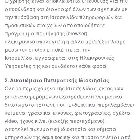
Ο
χρήστης είναι
αποκλειστικά υπεύθυνος για την
αποσύνδεση και διαγραφή όλων
των σχετικών με
την πρόσβαση στη Ιστοσελίδα πληροφοριών και
προσωπικών
στοιχείων από οποιοδήποτε
πρόγραμμα περιήγησης (browser),
ηλεκτρονικό
υπολογιστή ή άλλο μέσο/εξοπλισμό
μέσω του οποίου επισκέ
πτεται την
Ιστοσελίδα,
εγγράφεται στις Ηλεκτρονικές
Υπηρεσίες της και συνδέεται κάθε φορά.
2
. Δικαιώματα Πνευματικής Ιδιοκτησίας
Όλο το περιεχόμενο της Ιστοσελίδας, εκτός των
ρητά αναφερόμενων εξαιρέσεων
(πνευματικά
δικαιώματα τρίτων), που
-
ενδεικτικά
-
περιλαμβάνει
κείμενα, γραφικά,
εικόνες, φωτογραφίες, σχέδια,
video, ήχους κ.λπ. (εφεξής περιεχόμενο),
αποτελεί
πνευματική ιδιοκτησία και σήματα
υπηρεσιών της
equal
society
και προστατεύεται
από