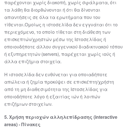
παρέχονται χωρίς διακοπή, χωρίς σφάλματα, ότι
τα λάθη θα
διορθώνονται ή ότι θα δίνονται
απαντήσεις σε όλα τα ερωτήματα που του
τίθενται.
Ομοίως η
ιστοσελίδα
δεν εγγυάται ότι το
περιεχόμενο, το οποίο τίθεται στη διάθεση
των
επισκεπτών/χρηστών μέσω της
Ιστοσελίδας ή
οποιουδήποτε άλλου συγγενικού
διαδικτυακού τόπου
ή εξυπηρετητών (servers), παρέχεται χωρίς ιούς ή
άλλα επιζήμια
στοιχεία.
Η
ιστοσελίδα
δεν ευθύνεται για οποιαδήποτε
απώλεια ή ζημία προκύψει σε
επισκέπτη/χρήστη
από τη μη διαθεσιμότητα της Ιστ
οσελίδας για
οποιοδήποτε λόγο ή
εξαιτίας ιών ή λοιπών
επιζήμιων στοιχείων.
5
. Χρήση περιοχών αλληλεπίδρασης (interactive
areas)
-
Πίνακες