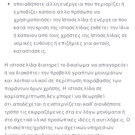
οποιαδήποτε άλλη ενέργεια που περιορίζει ή
εμποδίζει κάποιο άλλο
πρόσωπο να
χρησιμοποιήσει την Ιστοσελίδα ή ενέργεια που
κατά την
κρίση της
ιστοσελίδας
εκθέτει την ίδια
ή κάποιον από τους χρήσ
τες της
Ιστοσελίδας σε
νομικές ευθύνες ή επιζήμιες για αυτούς
καταστάσεις.
Η
ιστοσελίδα
διατηρεί το δικαίωμα να απαγορεύει
ή να διακόπτει την προβολή
γραπτών μηνυμάτων
και λοιπού υλικού σε περίπτωση παράβασης των
παρόντων
όρων χρήσης. Η
ιστοσελίδα
σε
καμία
περίπτωση δεν μπορεί να θεωρηθεί
ότι
αποδέχεται ή ενστερνίζεται καθ’ οιονδήποτε
τρόπο τις εκφραζόμενες στα εν λόγω
μηνύματα ή
στο σχετικό υλικό προσωπικές ιδέες ή αντιλήψεις.
Ο
επισκέπτης/χρήστης των σχετικών υπηρεσιών