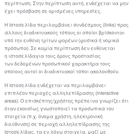
περίπτωση. Στην περίπτωση
αυτή, ενδέχεται να μην
έχει πρόσβαση σε ορισμένες υπηρεσίες.
Η Ιστοσελίδα περιλαμβάνει συνδέσμους (links) προς
άλλους διαδικτυακούς τόπους οι
οποίοι βρίσκονται
υπό την ευθύνη τρίτων φορέων (φυσικά ή νομικά
πρόσωπα). Σε
καμία περίπτωση δεν ε
υθύνεται
η
ιστοσελίδα
για τους όρους προστασίας
των
δεδομένων προσωπικού χαρακτήρα τους
οποίους αυτοί οι διαδικτυακοί τόποι
ακολουθούν.
Η Ιστοσελίδα ενδέχεται να περιλαμβάνει
επιπλέον περιοχές αλληλεπίδρασης
(interactive
areas). Ο επισκέπτης/χρήστης πρέπει
να γνωρίζει ότι
όταν εκουσίως
γνωστοποιεί
τα προσωπικά του
στοιχεία (π.χ. όνομα χρήστη, ηλεκτρονική
διεύθυνση)
σε περιοχή αλληλεπίδρασης της
Ιστοσελίδας,
τα εν λόγω στοιχεία, μαζί με