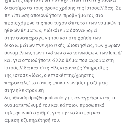
χρήστης
οφείλει να ελέγχει ανά τακτά χρονικά
διαστήματα τους όρους χρήσης της
Ιστοσελίδας. Σε
περίπτωση οποιουδήποτε προβλήματος στο
περιεχόμενο της που
τυχόν άπτεται των νομικών ή
ηθικών θεμάτων, ειδικότερα όσον
αφορά
στην
αναπαραγωγή του και στη χρήση των
δικαιωμάτων πνευματικής ιδιοκτησίας, των
χώρων
συνομιλιών, των πινάκων ανακοινώσεων, των fora ή/
και για οποιοδήποτε
άλλο θέμα που αφορά στη
Ιστοσελίδα και στις Ηλεκτρονικές Υπηρεσίες
της
ιστοσελίδα
ς
, ο επισκέπτ
ης/χρήστης
παρακαλ
είται όπως επικοινωνήσει μαζί μας
στην
ηλεκτρονική
διεύθυνση
dpo
@
equalsociety
.gr
,
αναγράφοντας το
ονοματεπώνυμό του
και κάποιον προσωπικό
τ
ηλεφωνικό αριθμό, για την καλύτερη και
άμεση
εξυπηρέτησή
του.