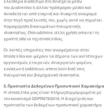
ελεύθερα διαθέσιμο στη συνέχεια μέσω
του
Διαδικτύου ή άλλου πρόσφορου μέσου και
συνοδεύεται από ευκρινή και διακριτή
αναφορά
στην πηγ
ή προέλευσής του, χωρίς αυτό να σημαίνει
παραχώρηση
δικαιωμάτων πνευματικής
ιδιοκτησίας. Οποιαδήποτε άλλη χρήση απαιτεί τη
γραπτή
άδεια
της
ιστοσελίδας
.
Οι λοιπές υπηρεσίες που αναφέρονται στην
Ιστοσελίδα και φέρουν τα σήματα των
αντίστοιχων
οργανισμών, ε
ταιρειών, συνεργατών φορέων,
ενώσεων ή εκδόσεων,
αποτελούν δική τους
πνευματική και βιομηχανική ιδιοκτησία.
3
. Προστασία Δεδομένων Προσωπικού Χαρακτήρα
Η
ιστοσελίδα μας
είναι πλήρως
συμμορφωμένη
με
τον
κανονισμό
GDPR
679/2016
.
Η
διαχείριση και
προστασία τ
ων δεδομένων προσωπικού χαρακτήρα