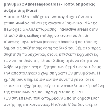
μηνυμάτων
(Message
boards)
-
Τόποι δημόσιας
συζήτησης (Fora)
Η
ιστοσελίδα
ενδέχεται να παράσχει έντυπα
επικοινωνίας,
πίνακες ανακοινώσεων και
άλλες
περιοχές αλληλεπίδρασης (interactive areas) στην
Ιστοσελίδα, καθώς επίσης να
αναπτύσσει σε
πίνακες μηνυμάτων (message boards) ή σε τόπους
δημόσιας
συζήτησης (fora) τα δικά του θέματα προς
συζήτηση παρέχοντας στους
επισκέπτες
/χρήστες
των υπηρεσιών της Ιστοσελίδας τη δυνατότητα να
λάβουν μέρος
στη συζήτηση των θεμάτων αυτών με
την αποστολή/καταχώριση γραπτών
μηνυμάτων. Η
χρήση των υπηρεσιών αυτών συνεπάγεται ότι ο
επισκέπτης/χρήστης
φέρει την αποκλειστική ευθύνη
της επικοινωνία
ς που πραγματοποιεί και
των
συνεπειών που απορρέουν από τη δημοσίευση
αυτής της επικοινωνίας.
Η
ιστοσελίδα
δεν φέρει