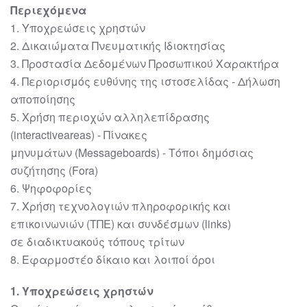
Περιεχόμενα
1
. Υποχρεώσεις χρηστών
2
. Δικαιώματα Πνευματικής Ιδιοκτησίας
3
. Προστασία Δεδομένων Προσωπικού Χαρακτήρα
4
. Περιορισμός ευθύνης της
ιστοσελίδας
-
Δήλωση
αποποίησης
5
. Χρήση περιοχών αλληλεπίδρασης
(
interactive
areas
)
-
Πίνακες
μηνυμάτων
(
Message
boards
)
-
Τόποι δημόσιας
συζήτησης (
Fora
)
6
. Ψηφοφορίες
7
. Χρήση τεχνολογιών πληροφορικής και
επικοινωνιών (ΤΠΕ) και συνδέσμων (links)
σε
διαδικτυακούς τόπους τρίτων
8
. Εφαρμοστέο δίκαιο και λοιποί όροι
1
.
Υποχρεώσεις χρηστών