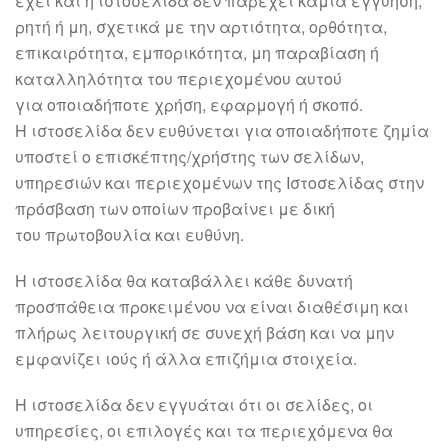
έχει και η
ιστοσελίδα
δεν παρέχει
καμία εγγύηση,
ρητή ή μη, σχετικά με την αρτιότητα, ορθότητα,
επικαιρότητα,
εμπορικότητα, μη παραβίαση ή
καταλληλότητα του περιεχομ
ένου αυτού
για
οποιαδήποτε χρήση, εφαρμογή ή σκοπό.
Η
ιστοσελίδα
δεν ευθύνεται για
οποιαδήποτε ζημία
υποστεί ο επισκέπτης/χρήστης των σελίδων,
υπηρεσιών και
περιεχομένων της Ιστοσελίδας στην
πρόσβαση των οποίων προβαίνει με δική
του
πρωτοβουλία και ευθύνη.
Η
ιστοσελίδα
θα καταβάλλει κάθε δυνατή
προσπάθεια προκειμένου να είναι
διαθέσιμη και
πλήρως λειτουργική σε συνεχή βάση και να μην
εμφανίζει ιούς ή άλλα
επιζήμια στοιχεία.
Η
ιστοσελίδα
δεν εγγυάται ότι οι σελίδες, οι
υπηρεσίες, οι επιλογές και τα
περιεχόμε
να θα