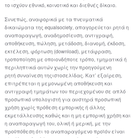
το ισχύον εθνικό, κοινοτικό και διεθνές δίκαιο.
Συνεπώς, αναφ
ορικά με τα πνευματικά
δικαιώματα της
equal
society
, απαγορεύεται
ρητά η
αναπαραγωγή, αναδημοσίευση, αντιγραφή,
αποθήκευση, πώληση, μετάδοση,
διανομή, έκδοση,
εκτέλεση, φόρτωση (download), μετάφραση,
τροποποίηση με
οποιονδήποτε τρόπο, τμηματικά ή
περιληπτι
κά αυτών χωρίς την προηγούμενη
ρητή
συναίνεση
της
ιστοσελίδας
. Κατ’ εξαίρεση,
επιτρέπεται η μεμονωμένη αποθήκευση
και
αντιγραφή τμημάτων του περιεχομένου σε απλό
προσωπικό υπολογιστή για
αυστηρά προσωπική
χρήση χωρίς πρόθεση εμπορικής ή άλλης
εκμετάλλευση
ς καθώς
και η μη εμπορική χρήση και
η αναπαραγωγή του, ολική ή μερική, με την
προϋπόθεση
ότι το αναπαραγόμενο προϊόν είναι