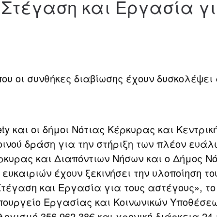
 «Στέγαση και Εργασία γ
που οι συνθήκες διαβίωσης έχουν δυσκολέψε
ety και οι δήμοι Νότιας Κέρκυρας και Κεντρ
ινού δράση για την στήριξη των πλέον ευάλ
έρκυρας και Διαπόντιων Νήσων και ο Δήμος 
ων ευκαιριών έχουν ξεκινήσει την υλοποίηση 
τέγαση και Εργασία για τους αστέγους», το 
πουργείο Εργασίας και Κοινωνικών Υποθέσεω
λογισμό 356.962,38€ και χρονική διάρκεια 24