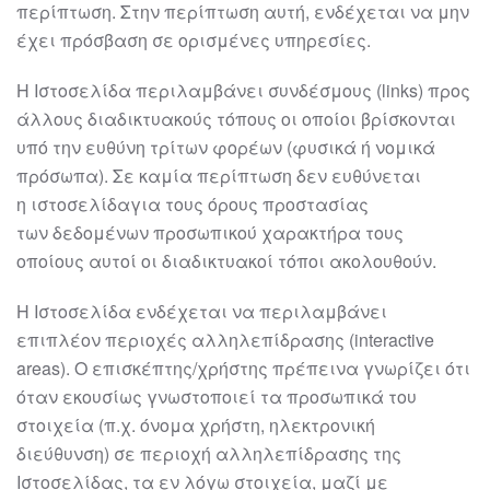
περίπτωση. Στην περίπτωση
αυτή, ενδέχεται να μην
έχει πρόσβαση σε ορισμένες υπηρεσίες.
Η Ιστοσελίδα περιλαμβάνει συνδέσμους (links) προς
άλλους διαδικτυακούς τόπους οι
οποίοι βρίσκονται
υπό την ευθύνη τρίτων φορέων (φυσικά ή νομικά
πρόσωπα). Σε
καμία περίπτωση δεν ε
υθύνεται
η
ιστοσελίδα
για τους όρους προστασίας
των
δεδομένων προσωπικού χαρακτήρα τους
οποίους αυτοί οι διαδικτυακοί τόποι
ακολουθούν.
Η Ιστοσελίδα ενδέχεται να περιλαμβάνει
επιπλέον περιοχές αλληλεπίδρασης
(interactive
areas). Ο επισκέπτης/χρήστης πρέπει
να γνωρίζει ότι
όταν εκουσίως
γνωστοποιεί
τα προσωπικά του
στοιχεία (π.χ. όνομα χρήστη, ηλεκτρονική
διεύθυνση)
σε περιοχή αλληλεπίδρασης της
Ιστοσελίδας,
τα εν λόγω στοιχεία, μαζί με