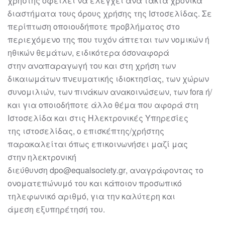
χρήστης
οφείλει να ελέγχει ανά τακτά χρονικά
διαστήματα τους όρους χρήσης της
Ιστοσελίδας. Σε
περίπτωση οποιουδήποτε προβλήματος στο
περιεχόμενο της που
τυχόν άπτεται των νομικών ή
ηθικών θεμάτων, ειδικότερα όσον
αφορά
στην
αναπαραγωγή του και στη χρήση των
δικαιωμάτων πνευματικής ιδιοκτησίας, των
χώρων
συνομιλιών, των πινάκων ανακοινώσεων, των fora ή/
και για οποιοδήποτε
άλλο θέμα που αφορά στη
Ιστοσελίδα και στις Ηλεκτρονικές Υπηρεσίες
της
ιστοσελίδα
ς
, ο επισκέπτ
ης/χρήστης
παρακαλ
είται όπως επικοινωνήσει μαζί μας
στην
ηλεκτρονική
διεύθυνση
dpo
@
equalsociety
.gr
,
αναγράφοντας το
ονοματεπώνυμό του
και κάποιον προσωπικό
τ
ηλεφωνικό αριθμό, για την καλύτερη και
άμεση
εξυπηρέτησή
του.