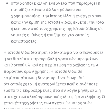
οποιαδήποτε άλλη ενέργεια που περιορίζει ή
εμποδίζει κάποιο άλλο
πρόσωπο να
χρησιμοποιήσει την Ιστοσελίδα ή ενέργεια που
κατά την
κρίση της
ιστοσελίδας
εκθέτει την ίδια
ή κάποιον από τους χρήσ
τες της
Ιστοσελίδας σε
νομικές ευθύνες ή επιζήμιες για αυτούς
καταστάσεις.
Η
ιστοσελίδα
διατηρεί το δικαίωμα να απαγορεύει
ή να διακόπτει την προβολή
γραπτών μηνυμάτων
και λοιπού υλικού σε περίπτωση παράβασης των
παρόντων
όρων χρήσης. Η
ιστοσελίδα
σε
καμία
περίπτωση δεν μπορεί να θεωρηθεί
ότι
αποδέχεται ή ενστερνίζεται καθ’ οιονδήποτε
τρόπο τις εκφραζόμενες στα εν λόγω
μηνύματα ή
στο σχετικό υλικό προσωπικές ιδέες ή αντιλήψεις.
Ο
επισκέπτης/χρήστης των σχετικών υπηρεσιών