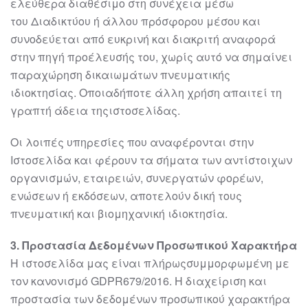
ελεύθερα διαθέσιμο στη συνέχεια μέσω
του
Διαδικτύου ή άλλου πρόσφορου μέσου και
συνοδεύεται από ευκρινή και διακριτή
αναφορά
στην πηγ
ή προέλευσής του, χωρίς αυτό να σημαίνει
παραχώρηση
δικαιωμάτων πνευματικής
ιδιοκτησίας. Οποιαδήποτε άλλη χρήση απαιτεί τη
γραπτή
άδεια
της
ιστοσελίδας
.
Οι λοιπές υπηρεσίες που αναφέρονται στην
Ιστοσελίδα και φέρουν τα σήματα των
αντίστοιχων
οργανισμών, ε
ταιρειών, συνεργατών φορέων,
ενώσεων ή εκδόσεων,
αποτελούν δική τους
πνευματική και βιομηχανική ιδιοκτησία.
3
. Προστασία Δεδομένων Προσωπικού Χαρακτήρα
Η
ιστοσελίδα μας
είναι πλήρως
συμμορφωμένη
με
τον
κανονισμό
GDPR
679/2016
.
Η
διαχείριση και
προστασία τ
ων δεδομένων προσωπικού χαρακτήρα