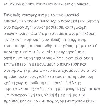
το ισχύον εθνικό, κοινοτικό και διεθνές δίκαιο.
Συνεπώς, αναφ
ορικά με τα πνευματικά
δικαιώματα της
equal
society
, απαγορεύεται
ρητά η
αναπαραγωγή, αναδημοσίευση, αντιγραφή,
αποθήκευση, πώληση, μετάδοση,
διανομή, έκδοση,
εκτέλεση, φόρτωση (download), μετάφραση,
τροποποίηση με
οποιονδήποτε τρόπο, τμηματικά ή
περιληπτι
κά αυτών χωρίς την προηγούμενη
ρητή
συναίνεση
της
ιστοσελίδας
. Κατ’ εξαίρεση,
επιτρέπεται η μεμονωμένη αποθήκευση
και
αντιγραφή τμημάτων του περιεχομένου σε απλό
προσωπικό υπολογιστή για
αυστηρά προσωπική
χρήση χωρίς πρόθεση εμπορικής ή άλλης
εκμετάλλευση
ς καθώς
και η μη εμπορική χρήση και
η αναπαραγωγή του, ολική ή μερική, με την
προϋπόθεση
ότι το αναπαραγόμενο προϊόν είναι