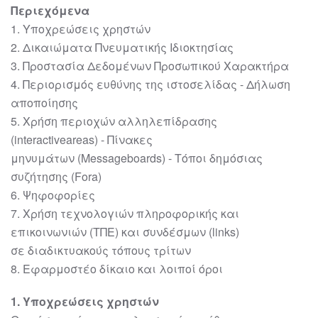
Περιεχόμενα
1
. Υποχρεώσεις χρηστών
2
. Δικαιώματα Πνευματικής Ιδιοκτησίας
3
. Προστασία Δεδομένων Προσωπικού Χαρακτήρα
4
. Περιορισμός ευθύνης της
ιστοσελίδας
-
Δήλωση
αποποίησης
5
. Χρήση περιοχών αλληλεπίδρασης
(
interactive
areas
)
-
Πίνακες
μηνυμάτων
(
Message
boards
)
-
Τόποι δημόσιας
συζήτησης (
Fora
)
6
. Ψηφοφορίες
7
. Χρήση τεχνολογιών πληροφορικής και
επικοινωνιών (ΤΠΕ) και συνδέσμων (links)
σε
διαδικτυακούς τόπους τρίτων
8
. Εφαρμοστέο δίκαιο και λοιποί όροι
1
.
Υποχρεώσεις χρηστών