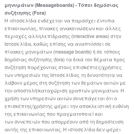
μηνυμάτων
(Message
boards)
-
Τόποι δημόσιας
συζήτησης (Fora)
Η
ιστοσελίδα
ενδέχεται να παράσχει έντυπα
επικοινωνίας,
πίνακες ανακοινώσεων και
άλλες
περιοχές αλληλεπίδρασης (interactive areas) στην
Ιστοσελίδα, καθώς επίσης να
αναπτύσσει σε
πίνακες μηνυμάτων (message boards) ή σε τόπους
δημόσιας
συζήτησης (fora) τα δικά του θέματα προς
συζήτηση παρέχοντας στους
επισκέπτες
/χρήστες
των υπηρεσιών της Ιστοσελίδας τη δυνατότητα να
λάβουν μέρος
στη συζήτηση των θεμάτων αυτών με
την αποστολή/καταχώριση γραπτών
μηνυμάτων. Η
χρήση των υπηρεσιών αυτών συνεπάγεται ότι ο
επισκέπτης/χρήστης
φέρει την αποκλειστική ευθύνη
της επικοινωνία
ς που πραγματοποιεί και
των
συνεπειών που απορρέουν από τη δημοσίευση
αυτής της επικοινωνίας.
Η
ιστοσελίδα
δεν φέρει