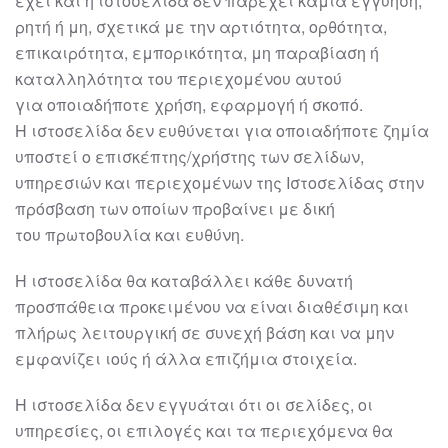
έχει και η
ιστοσελίδα
δεν παρέχει
καμία εγγύηση,
ρητή ή μη, σχετικά με την αρτιότητα, ορθότητα,
επικαιρότητα,
εμπορικότητα, μη παραβίαση ή
καταλληλότητα του περιεχομ
ένου αυτού
για
οποιαδήποτε χρήση, εφαρμογή ή σκοπό.
Η
ιστοσελίδα
δεν ευθύνεται για
οποιαδήποτε ζημία
υποστεί ο επισκέπτης/χρήστης των σελίδων,
υπηρεσιών και
περιεχομένων της Ιστοσελίδας στην
πρόσβαση των οποίων προβαίνει με δική
του
πρωτοβουλία και ευθύνη.
Η
ιστοσελίδα
θα καταβάλλει κάθε δυνατή
προσπάθεια προκειμένου να είναι
διαθέσιμη και
πλήρως λειτουργική σε συνεχή βάση και να μην
εμφανίζει ιούς ή άλλα
επιζήμια στοιχεία.
Η
ιστοσελίδα
δεν εγγυάται ότι οι σελίδες, οι
υπηρεσίες, οι επιλογές και τα
περιεχόμε
να θα