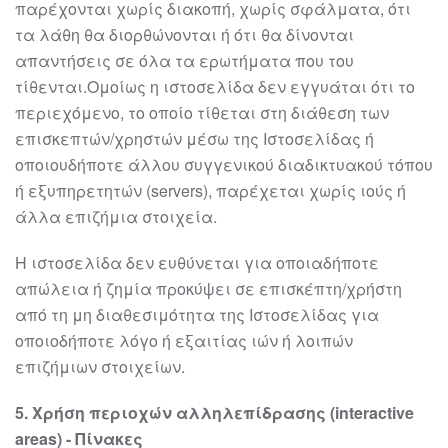
παρέχονται χωρίς διακοπή, χωρίς σφάλματα, ότι
τα λάθη θα
διορθώνονται ή ότι θα δίνονται
απαντήσεις σε όλα τα ερωτήματα που του
τίθενται.
Ομοίως η
ιστοσελίδα
δεν εγγυάται ότι το
περιεχόμενο, το οποίο τίθεται στη διάθεση
των
επισκεπτών/χρηστών μέσω της
Ιστοσελίδας ή
οποιουδήποτε άλλου συγγενικού
διαδικτυακού τόπου
ή εξυπηρετητών (servers), παρέχεται χωρίς ιούς ή
άλλα επιζήμια
στοιχεία.
Η
ιστοσελίδα
δεν ευθύνεται για οποιαδήποτε
απώλεια ή ζημία προκύψει σε
επισκέπτη/χρήστη
από τη μη διαθεσιμότητα της Ιστ
οσελίδας για
οποιοδήποτε λόγο ή
εξαιτίας ιών ή λοιπών
επιζήμιων στοιχείων.
5
. Χρήση περιοχών αλληλεπίδρασης (interactive
areas)
-
Πίνακες