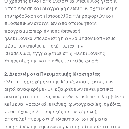
Ο
χρήστης είναι
αποκλειστικά υπεύθυνος για την
αποσύνδεση και διαγραφή όλων
των σχετικών με
την πρόσβαση στη Ιστοσελίδα πληροφοριών και
προσωπικών
στοιχείων από οποιοδήποτε
πρόγραμμα περιήγησης (browser),
ηλεκτρονικό
υπολογιστή ή άλλο μέσο/εξοπλισμό
μέσω του οποίου επισκέ
πτεται την
Ιστοσελίδα,
εγγράφεται στις Ηλεκτρονικές
Υπηρεσίες της και συνδέεται κάθε φορά.
2
. Δικαιώματα Πνευματικής Ιδιοκτησίας
Όλο το περιεχόμενο της Ιστοσελίδας, εκτός των
ρητά αναφερόμενων εξαιρέσεων
(πνευματικά
δικαιώματα τρίτων), που
-
ενδεικτικά
-
περιλαμβάνει
κείμενα, γραφικά,
εικόνες, φωτογραφίες, σχέδια,
video, ήχους κ.λπ. (εφεξής περιεχόμενο),
αποτελεί
πνευματική ιδιοκτησία και σήματα
υπηρεσιών της
equal
society
και προστατεύεται
από